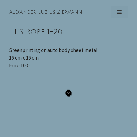
Zum
Inhalt
Menü
Alexander Luzius Ziermann
springen
ET`S Robe 1-20
Sreenprinting on auto body sheet metal
15 cm x 15 cm
Euro 100.-